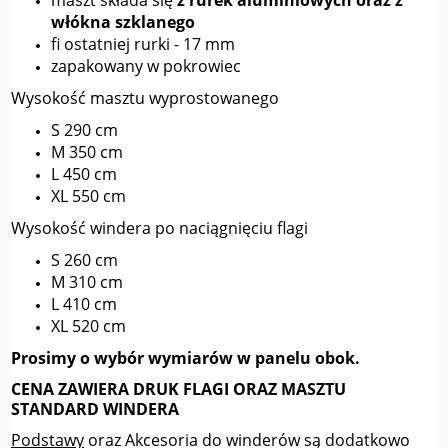
maszt składa się
z rurek aluminiowych oraz z
włókna szklanego
fi ostatniej rurki - 17 mm
zapakowany w pokrowiec
Wysokość masztu wyprostowanego
S 290 cm
M 350 cm
L 450 cm
XL 550 cm
Wysokość windera po naciągnięciu flagi
S 260 cm
M 310 cm
L 410 cm
XL 520 cm
Prosimy o wybór wymiarów w panelu obok.
CENA ZAWIERA DRUK FLAGI ORAZ MASZTU
STANDARD WINDERA
Podstawy
oraz
Akcesoria
do winderów są dodatkowo