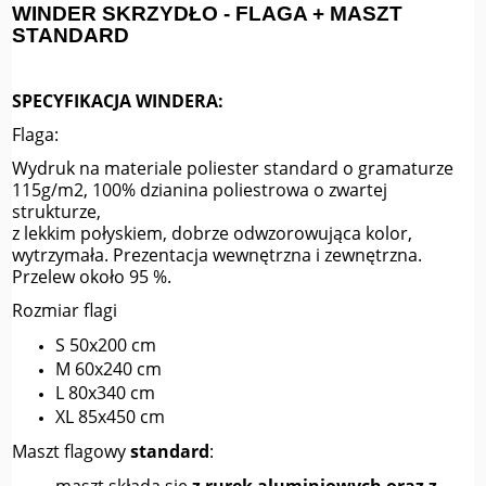
WINDER SKRZYDŁO - FLAGA + MASZT
STANDARD
SPECYFIKACJA WINDERA:
Flaga:
Wydruk na materiale poliester standard o gramaturze
115g/m2, 100% dzianina poliestrowa o zwartej
strukturze,
z lekkim połyskiem, dobrze odwzorowująca kolor,
wytrzymała. P
rezentacja wewnętrzna i zewnętrzna.
Przelew około 95 %.
Rozmiar flagi
S 50x200 cm
M 60x240 cm
L 80x340 cm
XL 85x450 cm
Maszt flagowy
standard
: