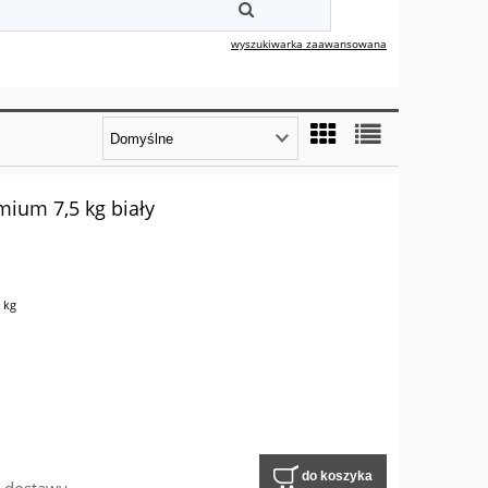
wyszukiwarka zaawansowana
mium 7,5 kg biały
 kg
do koszyka