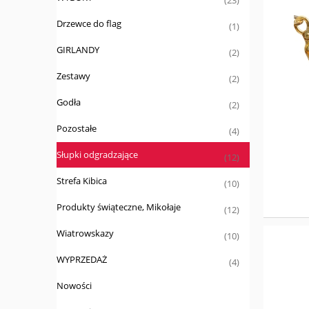
(23)
Drzewce do flag
(1)
GIRLANDY
(2)
Zestawy
(2)
Godła
(2)
Pozostałe
(4)
Słupki odgradzające
(12)
Strefa Kibica
(10)
Produkty świąteczne, Mikołaje
(12)
Wiatrowskazy
(10)
WYPRZEDAŻ
(4)
Nowości