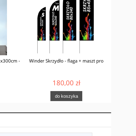
0x300cm -
Winder Skrzydło - flaga + maszt pro
FLAGIET
180,00 zł
do koszyka