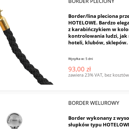
BORDER PLECIONY
Border/lina pleciona pr
HOTELOWE. Bardzo elegan
z karabińczykiem w kolo
kontrolowania ludzi, ja
hoteli, klubów, sklepów
Wysyłka w:
5 dni
93,00 zł
zawiera 23% VAT, bez kosztó
BORDER WELUROWY
Border wykonany z wysok
słupków typu HOTELOWE. 