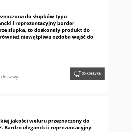
zeznaczona do słupków typu
cki i reprezentacyjny border
rze słupka, to doskonały produkt do
k również niewątpliwa ozdoba wejść do
.
do koszyka
w dostawy
iej jakości weluru przeznaczony do
Bardzo elegancki i reprezentacyjny