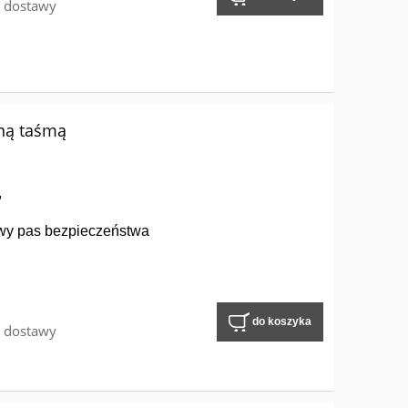
w dostawy
ną taśmą
,
wy pas bezpieczeństwa
do koszyka
w dostawy