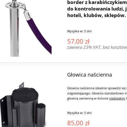
border z karabińczykiem
do kontrolowania ludzi,
hoteli, klubów, sklepów
Wysyłka w:
5 dni
57,00 zł
zawiera 23% VAT, bez kosztó
Głowica naścienna
Głowica naścienna idealnie sprawdzi się
odgradzającego. Głowica standardowo m
głowicę zamienną w kolorze
niebieskim
Wysyłka w:
5 dni
85,00 zł