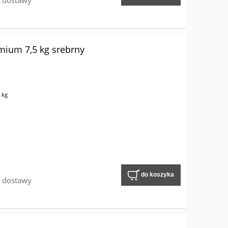
w dostawy
mium 7,5 kg srebrny
 kg
do koszyka
w dostawy