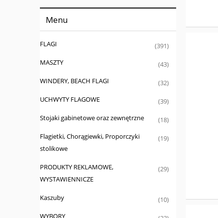
Menu
FLAGI
(391)
MASZTY
(43)
WINDERY, BEACH FLAGI
(32)
UCHWYTY FLAGOWE
(39)
Stojaki gabinetowe oraz zewnętrzne
(18)
Flagietki, Chorągiewki, Proporczyki
(19)
stolikowe
PRODUKTY REKLAMOWE,
(29)
WYSTAWIENNICZE
Kaszuby
(10)
WYBORY