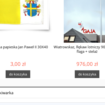
ka papieska Jan Paweł II 30X40
Wiatrowskaz, Rękaw lotniczy 9
flaga + stelaż
3,00 zł
976,00 zł
do koszyka
do koszyka
kiwarka