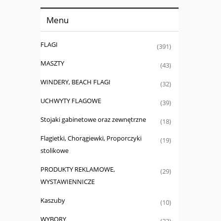
Menu
FLAGI
(391)
MASZTY
(43)
WINDERY, BEACH FLAGI
(32)
UCHWYTY FLAGOWE
(39)
Stojaki gabinetowe oraz zewnętrzne
(18)
Flagietki, Chorągiewki, Proporczyki
(19)
stolikowe
PRODUKTY REKLAMOWE,
(29)
WYSTAWIENNICZE
Kaszuby
(10)
WYBORY