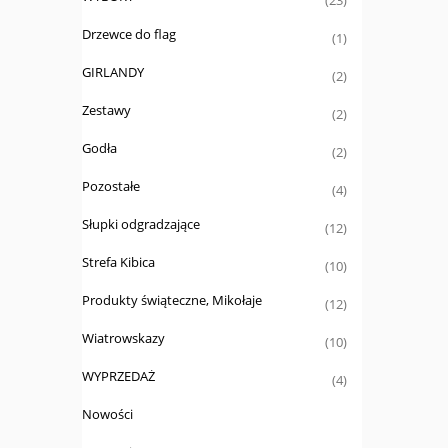
(23)
Drzewce do flag
(1)
GIRLANDY
(2)
Zestawy
(2)
Godła
(2)
Pozostałe
(4)
Słupki odgradzające
(12)
Strefa Kibica
(10)
Produkty świąteczne, Mikołaje
(12)
Wiatrowskazy
(10)
WYPRZEDAŻ
(4)
Nowości