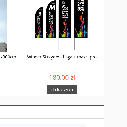
0x300cm -
Winder Skrzydło - flaga + maszt pro
FLAGIET
180,00 zł
do koszyka