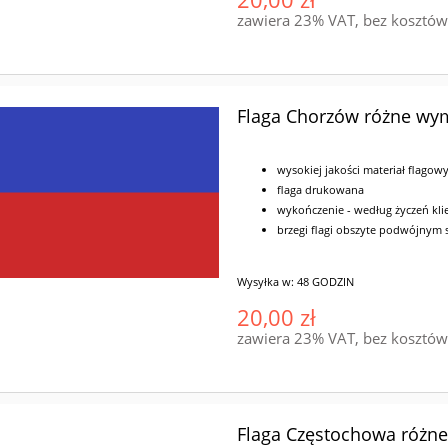
zawiera 23% VAT, bez kosztó
Flaga Chorzów różne wy
wysokiej jakości materiał flagow
flaga drukowana
wykończenie - według życzeń klie
brzegi flagi obszyte podwójnym
Wysyłka w:
48 GODZIN
20,00 zł
zawiera 23% VAT, bez kosztó
Flaga Częstochowa różn