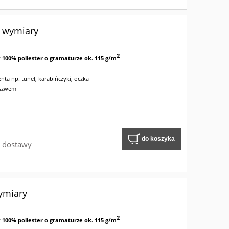
e wymiary
2
y
100% poliester o gramaturze ok. 115 g/m
nta np. tunel, karabińczyki, oczka
 szwem
do koszyka
w dostawy
ymiary
2
y
100% poliester o gramaturze ok. 115 g/m