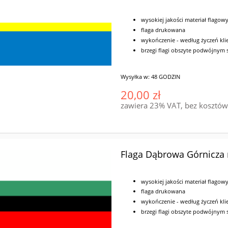
wysokiej jakości materiał flagow
flaga drukowana
wykończenie - według życzeń klie
brzegi flagi obszyte podwójnym
Wysyłka w:
48 GODZIN
20,00 zł
zawiera 23% VAT, bez kosztó
Flaga Dąbrowa Górnicza
wysokiej jakości materiał flagow
flaga drukowana
wykończenie - według życzeń klie
brzegi flagi obszyte podwójnym