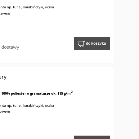
nta np. tunel, karabińczyki, oczka
 szwem
do koszyka
w dostawy
ary
2
y
100% poliester o gramaturze ok. 115 g/m
nta np. tunel, karabińczyki, oczka
 szwem