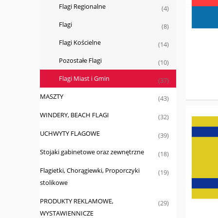
Flagi Regionalne
(4)
Flagi
(8)
Flagi Kościelne
(14)
Pozostałe Flagi
(10)
Flagi Miast i Gmin
(37)
MASZTY
(43)
WINDERY, BEACH FLAGI
(32)
UCHWYTY FLAGOWE
(39)
Stojaki gabinetowe oraz zewnętrzne
(18)
Flagietki, Chorągiewki, Proporczyki
(19)
stolikowe
PRODUKTY REKLAMOWE,
(29)
WYSTAWIENNICZE