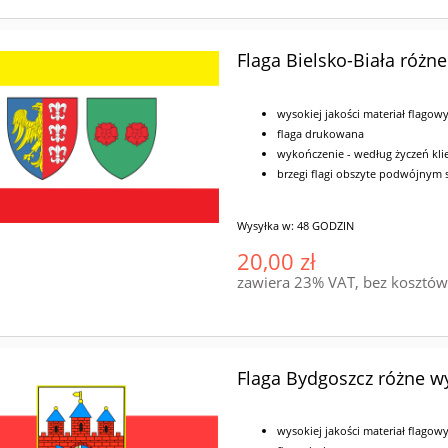
Flaga Bielsko-Biała różn
wysokiej jakości materiał flagow
flaga drukowana
wykończenie - według życzeń klie
brzegi flagi obszyte podwójnym
Wysyłka w:
48 GODZIN
20,00 zł
zawiera 23% VAT, bez kosztó
Flaga Bydgoszcz różne w
wysokiej jakości materiał flagow