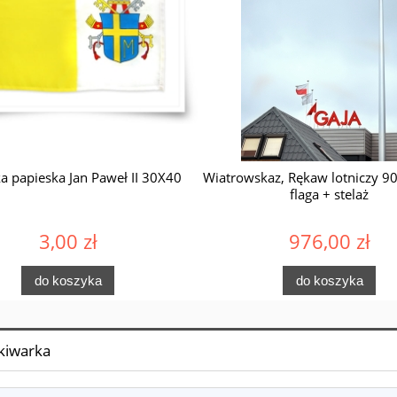
ka papieska Jan Paweł II 30X40
Wiatrowskaz, Rękaw lotniczy 9
flaga + stelaż
3,00 zł
976,00 zł
do koszyka
do koszyka
kiwarka