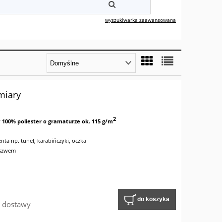
wyszukiwarka zaawansowana
miary
2
y
100% poliester o gramaturze ok. 115 g/m
nta np. tunel, karabińczyki, oczka
 szwem
do koszyka
w dostawy