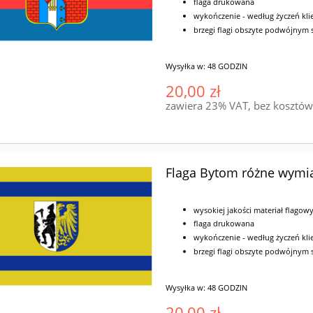
flaga drukowana
wykończenie - według życzeń klie
brzegi flagi obszyte podwójnym
Wysyłka w:
48 GODZIN
20,00 zł
zawiera 23% VAT, bez kosztó
Flaga Bytom różne wymi
wysokiej jakości materiał flagow
flaga drukowana
wykończenie - według życzeń klie
brzegi flagi obszyte podwójnym
Wysyłka w:
48 GODZIN
20,00 zł