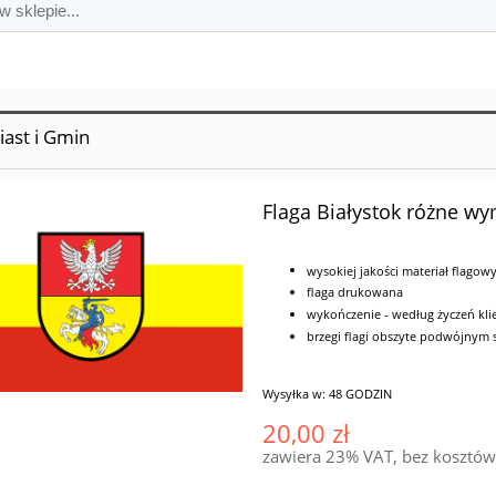
iast i Gmin
Flaga Białystok różne wy
wysokiej jakości materiał flagow
flaga drukowana
wykończenie - według życzeń klie
brzegi flagi obszyte podwójnym
Wysyłka w:
48 GODZIN
20,00 zł
zawiera 23% VAT, bez kosztó