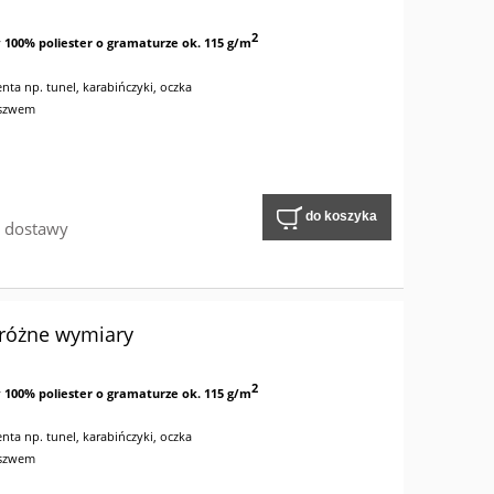
2
y
100% poliester o gramaturze ok. 115 g/m
nta np. tunel, karabińczyki, oczka
 szwem
do koszyka
w dostawy
 różne wymiary
2
y
100% poliester o gramaturze ok. 115 g/m
nta np. tunel, karabińczyki, oczka
 szwem