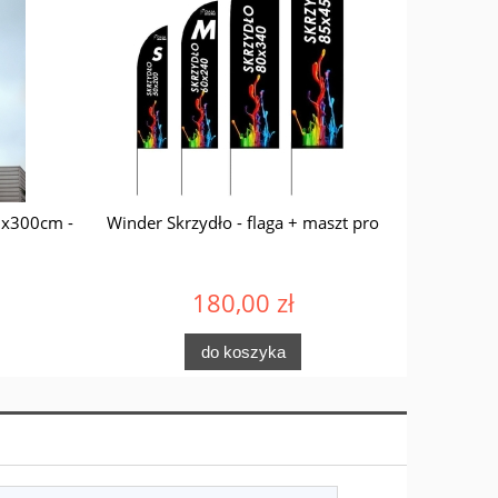
0x300cm -
Winder Skrzydło - flaga + maszt pro
FLAGIET
180,00 zł
do koszyka