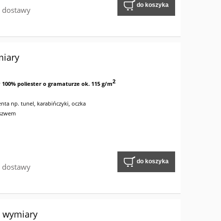
do koszyka
w dostawy
miary
2
y
100% poliester o gramaturze ok. 115 g/m
nta np. tunel, karabińczyki, oczka
 szwem
do koszyka
w dostawy
e wymiary